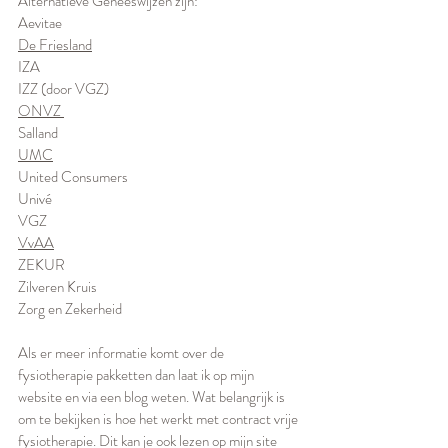
Alternatieve Geneeswijzen zijn:
Aevitae
De Friesland
IZA
IZZ (door VGZ)
ONVZ 
Salland
UMC
United Consumers
Univé
VGZ
VvAA
ZEKUR
Zilveren Kruis
Zorg en Zekerheid
Als er meer informatie komt over de 
fysiotherapie pakketten dan laat ik op mijn 
website en via een blog weten. Wat belangrijk is 
om te bekijken is hoe het werkt met contract vrije 
fysiotherapie. Dit kan je ook lezen op mijn site 