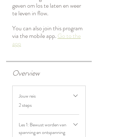
geven om los te laten en weer
te leven in flow.
You can also join this program
via the mobile app.
Go to the
app
Overview
Jouw reis
.
2 steps
Les 1: Bewust worden van
spanning en ontspanning