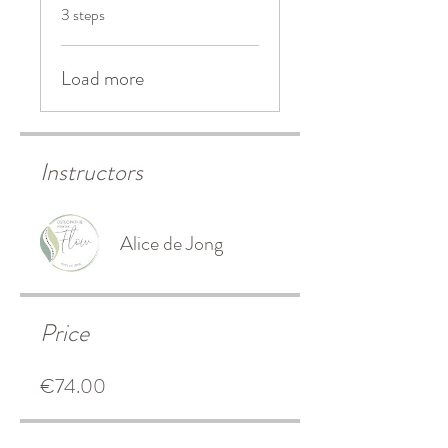
.
3 steps
Load more
Instructors
Alice de Jong
Price
€74.00