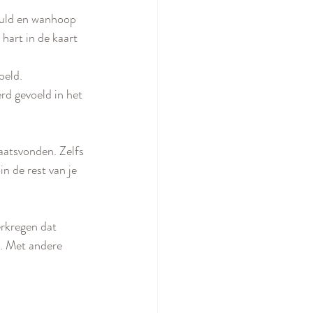
huld en wanhoop 
hart in de kaart 
oeld. 
rd gevoeld in het 
aatsvonden. Zelfs 
n de rest van je 
rkregen dat 
s. Met andere 