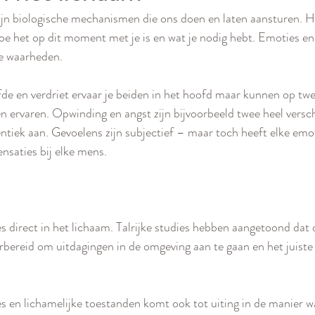
jn biologische mechanismen die ons doen en laten aansturen. He
oe het op dit moment met je is en wat je nodig hebt. Emoties en 
de waarheden.
efde en verdriet ervaar je beiden in het hoofd maar kunnen op twe
en ervaren. Opwinding en angst zijn bijvoorbeeld twee heel versc
entiek aan. Gevoelens zijn subjectief – maar toch heeft elke emot
ensaties bij elke mens.
 direct in het lichaam. Talrijke studies hebben aangetoond dat d
ereid om uitdagingen in de omgeving aan te gaan en het juiste 
s en lichamelijke toestanden komt ook tot uiting in de manier w