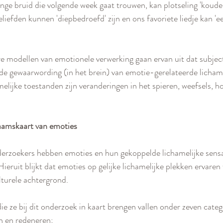
nge bruid die volgende week gaat trouwen, kan plotseling 'koude 
eliefden kunnen 'diepbedroefd' zijn en ons favoriete liedje kan 'een
e modellen van emotionele verwerking gaan ervan uit dat subject
e gewaarwording (in het brein) van emotie-gerelateerde lichame
elijke toestanden zijn veranderingen in het spieren, weefsels, 
aamskaart van emoties
erzoekers hebben emoties en hun gekoppelde lichamelijke sensat
 Hieruit blijkt dat emoties op gelijke lichamelijke plekken ervare
lturele achtergrond.
e ze bij dit onderzoek in kaart brengen vallen onder zeven categ
n en redeneren; 