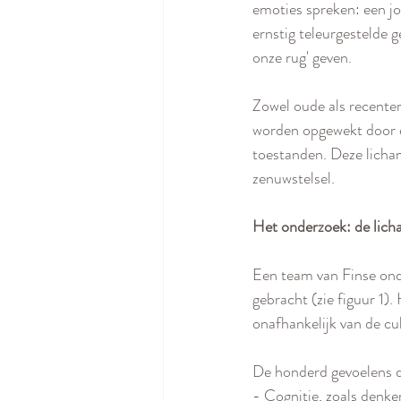
emoties spreken: een jo
ernstig teleurgestelde g
onze rug' geven. 
Zowel oude als recenter
worden opgewekt door d
toestanden. Deze licham
zenuwstelsel. 
Het onderzoek: de lich
Een team van Finse ond
gebracht (zie figuur 1).
onafhankelijk van de cu
De honderd gevoelens di
- Cognitie, zoals denke