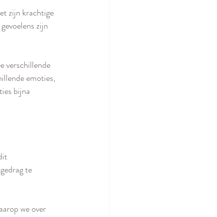
t zijn krachtige 
gevoelens zijn 
e verschillende 
hillende emoties, 
ies bijna 
it 
gedrag te 
aarop we over 