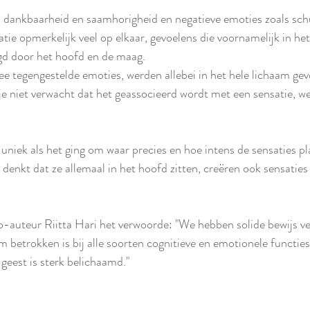
s  dankbaarheid en saamhorigheid en negatieve emoties zoals sc
ie opmerkelijk veel op elkaar, gevoelens die voornamelijk in het 
gd door het hoofd en de maag.
ee tegengestelde emoties, werden allebei in het hele lichaam gev
 je niet verwacht dat het geassocieerd wordt met een sensatie, we
uniek als het ging om waar precies en hoe intens de sensaties pl
denkt dat ze allemaal in het hoofd zitten, creëren ook sensaties i
-auteur Riitta Hari het verwoorde: "We hebben solide bewijs ve
m betrokken is bij alle soorten cognitieve en emotionele functie
geest is sterk belichaamd."