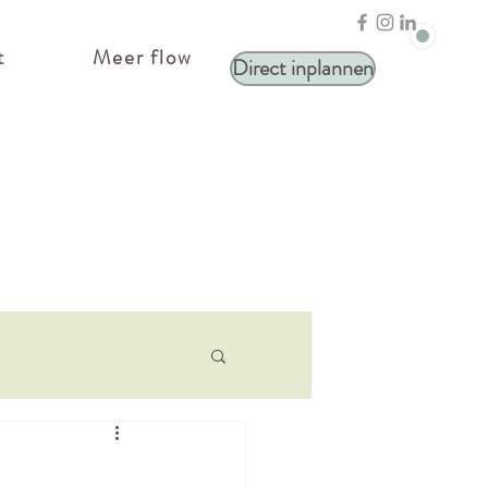
t
Meer flow
Direct inplannen