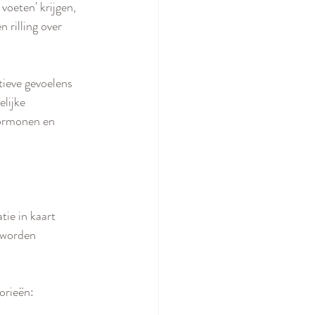
voeten' krijgen, 
 rilling over 
ieve gevoelens 
lijke 
hormonen en 
ie in kaart 
n worden 
orieën: