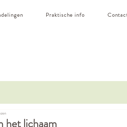
delingen
Praktische info
Contac
ezen
n het lichaam