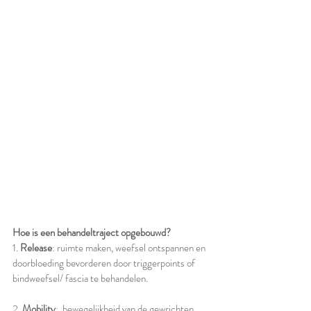
Hoe is een behandeltraject opgebouwd?
1. 
Release
: ruimte maken, weefsel ontspannen en 
doorbloeding bevorderen door triggerpoints of 
bindweefsel/ fascia te behandelen.
2. 
Mobility
:  bewegelijkheid van de gewrichten, 