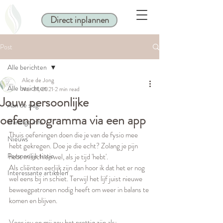
Direct inplannen
Post
Alle berichten
Alice de Jong
Alle berichten
Mar 31, 2021
2 min read
Jouw persoonlijke
Aan de slag
oefenprogramma via een app
Handige info
Thuis oefeningen doen die je van de fysio mee 
Nieuws
hebt gekregen. Doe je die echt? Zolang je pijn 
Persoonlijk tintje
hebt misschien wel, als je tijd 'hebt'. 
Als cliënten eerlijk zijn dan hoor ik dat het er nog 
Interessante artikelen
wel eens bij in schiet. Terwijl het lijf juist nieuwe 
beweegpatronen nodig heeft om weer in balans te 
komen en blijven.
Voor jou en mij zou het prettig zijn als: